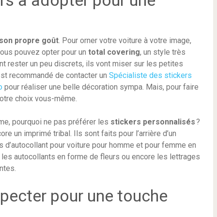
ers à adopter pour une
son propre goût
. Pour orner votre voiture à votre image,
. Vous pouvez opter pour un
total covering
, un style très
nt rester un peu discrets, ils vont miser sur les petites
l est recommandé de contacter un
Spécialiste des stickers
o
pour réaliser une belle décoration sympa. Mais, pour faire
votre choix vous-même.
rme, pourquoi ne pas préférer les
stickers personnalisés
?
re un imprimé tribal. Ils sont faits pour l’arrière d’un
es d’autocollant pour voiture pour homme et pour femme en
les autocollants en forme de fleurs ou encore les lettrages
ntes.
pecter pour une touche