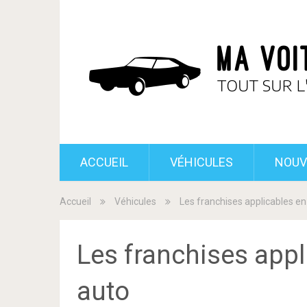
ACCUEIL
VÉHICULES
NOUV
Accueil
Véhicules
Les franchises applicables e
Les franchises app
auto