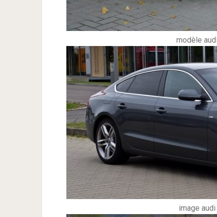
modèle audi
image audi