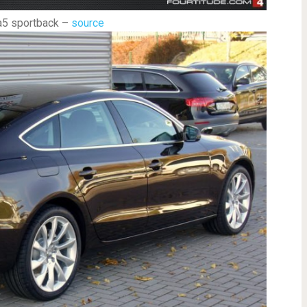
 a5 sportback –
source