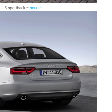
i a5 sportback –
source