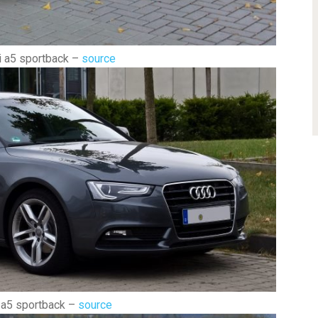
 a5 sportback –
source
 a5 sportback –
source